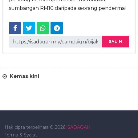
sumbangan RM10 daripada seorang penderma!
SALIN
Kemas kini
Hak cipta terpelihara © 2026
iSADAQAH
Terma & Syarat