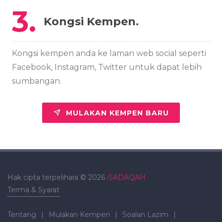
3.
Kongsi Kempen.
Kongsi kempen anda ke laman web social seperti
Facebook, Instagram, Twitter untuk dapat lebih
sumbangan.
MULAKAN KEMPEN BARU
Hak cipta terpelihara © 2026
iSADAQAH
Terma & Syarat
Tentang
|
Mulakan Kempen
|
Soalan Lazim
|