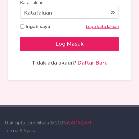
Kata Laluan:
Ingati saya
Lupa kata laluan
Log Masuk
Tidak ada akaun?
Daftar Baru
Hak cipta terpelihara © 2026
iSADAQAH
Terma & Syarat