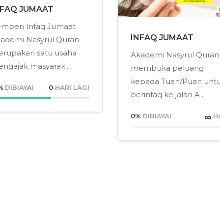
NFAQ JUMAAT
mpen Infaq Jumaat
INFAQ JUMAAT
ademi Nasyrul Quran
rupakan satu usaha
Akademi Nasyrul Quran
ngajak masyarak...
membuka peluang
kepada Tuan/Puan unt
%
DIBIAYAI
0
HARI LAGI
berinfaq ke jalan A...
∞
0
%
DIBIAYAI
H