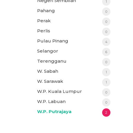
Negeri Sembilan
1
Pahang
0
Perak
0
Perlis
0
Pulau Pinang
4
Selangor
6
Terengganu
0
W. Sabah
1
W. Sarawak
1
W.P. Kuala Lumpur
0
W.P. Labuan
0
W.P. Putrajaya
2