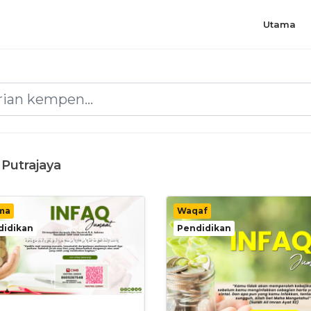
Utama
 Putrajaya
ma
Waqaf
didikan
Pendidikan