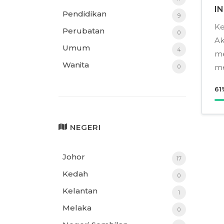
I
Pendidikan
9
Ke
Perubatan
0
Ak
Umum
4
me
Wanita
me
0
61
NEGERI
Johor
17
Kedah
0
Kelantan
1
Melaka
0