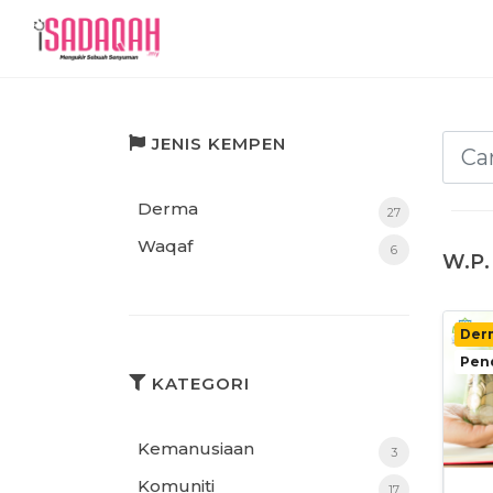
JENIS KEMPEN
Derma
27
Waqaf
6
W.P.
Der
Pen
KATEGORI
Kemanusiaan
3
Komuniti
17