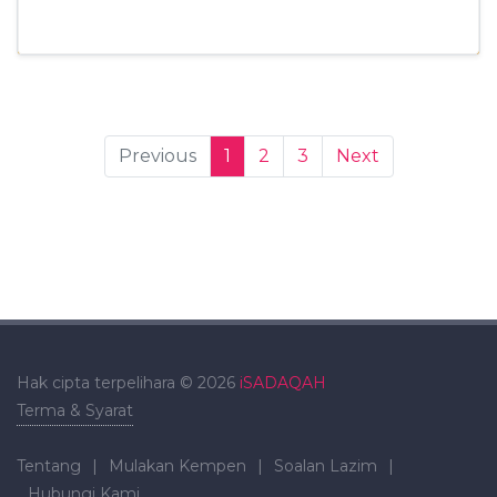
Previous
1
2
3
Next
Hak cipta terpelihara © 2026
iSADAQAH
Terma & Syarat
Tentang
|
Mulakan Kempen
|
Soalan Lazim
|
Hubungi Kami